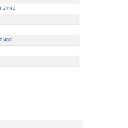
T 24142
AERMOD