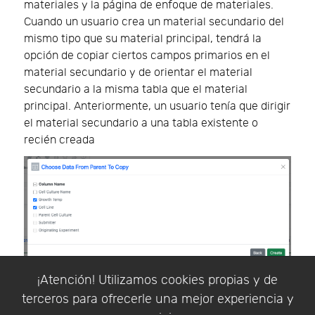
materiales y la página de enfoque de materiales.
Cuando un usuario crea un material secundario del
mismo tipo que su material principal, tendrá la
opción de copiar ciertos campos primarios en el
material secundario y de orientar el material
secundario a la misma tabla que el material
principal. Anteriormente, un usuario tenía que dirigir
el material secundario a una tabla existente o
recién creada
¡Atención! Utilizamos cookies propias y de
Cuando el usuario selecciona "Copiar datos
terceros para ofrecerle una mejor experiencia y
principales", la siguiente pantalla le permitirá elegir