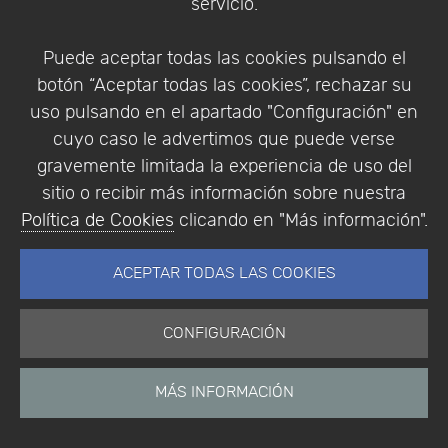
servicio.
algunos o todos los campos disponibles para copiar.
Tenga en cuenta que no todos los campos de la
Puede aceptar todas las cookies pulsando el
tabla de materiales están disponibles para copiar
botón “Aceptar todas las cookies”, rechazar su
en el material secundario.
uso pulsando en el apartado "Configuración" en
cuyo caso le advertimos que puede verse
gravemente limitada la experiencia de uso del
sitio o recibir más información sobre nuestra
Política de Cookies
clicando en "Más información".
Una vez creado, el usuario puede agregar datos
ACEPTAR TODAS LAS COOKIES
adicionales y registrar el nuevo material
secundario.
CONFIGURACIÓN
MÁS INFORMACIÓN