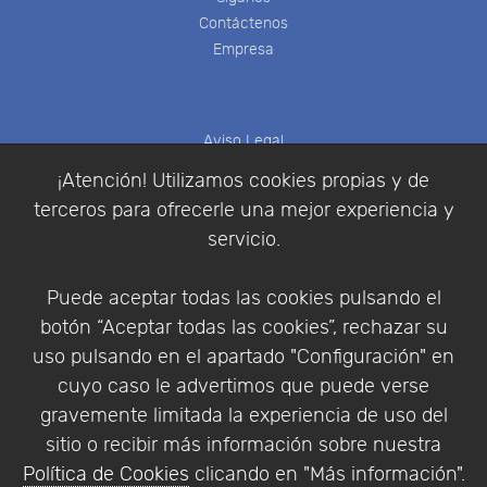
Contáctenos
Empresa
Aviso Legal
Política de Cookies
¡Atención! Utilizamos cookies propias y de
Política de Privacidad
terceros para ofrecerle una mejor experiencia y
Condiciones de compra
servicio.
Identificarse
Registrarse
Puede aceptar todas las cookies pulsando el
botón “Aceptar todas las cookies”, rechazar su
uso pulsando en el apartado "Configuración" en
cuyo caso le advertimos que puede verse
Empresa
|
Aviso Legal
|
Política de Privacidad
|
gravemente limitada la experiencia de uso del
Política de Cookies
sitio o recibir más información sobre nuestra
© Copyright 1994 - 2026. Addlink Software
Política de Cookies
clicando en "Más información".