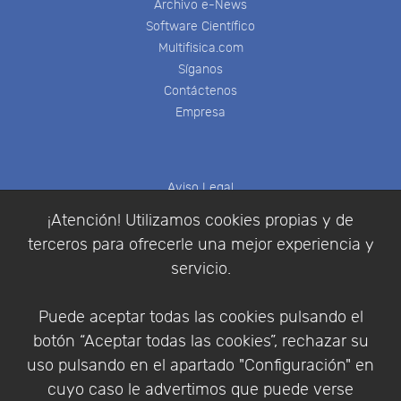
Archivo e-News
Software Científico
Multifisica.com
Síganos
Contáctenos
Empresa
Aviso Legal
Política de Cookies
¡Atención! Utilizamos cookies propias y de
Política de Privacidad
terceros para ofrecerle una mejor experiencia y
Condiciones de compra
servicio.
Identificarse
Registrarse
Puede aceptar todas las cookies pulsando el
botón “Aceptar todas las cookies”, rechazar su
uso pulsando en el apartado "Configuración" en
cuyo caso le advertimos que puede verse