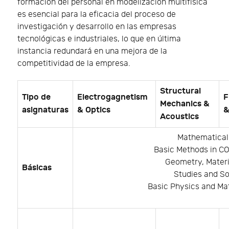
formación del personal en modelización multifísica
es esencial para la eficacia del proceso de
investigación y desarrollo en las empresas
tecnológicas e industriales, lo que en última
instancia redundará en una mejora de la
competitividad de la empresa.
Structural
Tipo de
Electrogagnetism
F
Mechanics &
asignaturas
& Optics
&
Acoustics
Mathematical
Basic Methods in C
Geometry, Materi
Básicas
Studies and So
Basic Physics and Ma