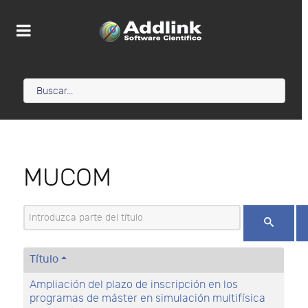
MUCOM
Introduzca parte del título
Título
Ampliación del plazo de inscripción en los
programas de máster en simulación multifísica