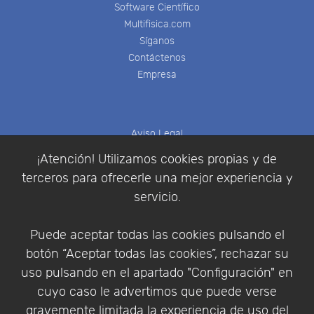
Software Científico
Multifisica.com
Síganos
Contáctenos
Empresa
Aviso Legal
Política de Cookies
¡Atención! Utilizamos cookies propias y de
Política de Privacidad
terceros para ofrecerle una mejor experiencia y
Condiciones de compra
servicio.
Identificarse
Registrarse
Puede aceptar todas las cookies pulsando el
botón “Aceptar todas las cookies”, rechazar su
uso pulsando en el apartado "Configuración" en
cuyo caso le advertimos que puede verse
Empresa
|
Aviso Legal
|
Política de Privacidad
|
gravemente limitada la experiencia de uso del