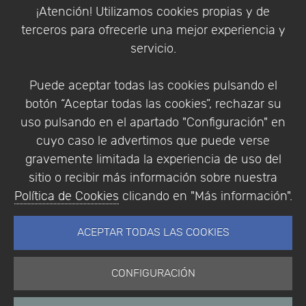
Política de Cookies
¡Atención! Utilizamos cookies propias y de
Política de Privacidad
terceros para ofrecerle una mejor experiencia y
Condiciones de compra
servicio.
Identificarse
Registrarse
Puede aceptar todas las cookies pulsando el
botón “Aceptar todas las cookies”, rechazar su
uso pulsando en el apartado "Configuración" en
cuyo caso le advertimos que puede verse
Empresa
|
Aviso Legal
|
Política de Privacidad
|
gravemente limitada la experiencia de uso del
Política de Cookies
sitio o recibir más información sobre nuestra
© Copyright 1994 - 2026. Addlink Software
Política de Cookies
clicando en "Más información".
Científico, S.L.
Distribuidor de soluciones software para España y
ACEPTAR TODAS LAS COOKIES
Portugal.
CONFIGURACIÓN