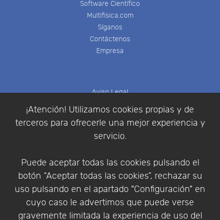
Software Científico
Multifisica.com
Síganos
Contáctenos
Empresa
Aviso Legal
Política de Cookies
¡Atención! Utilizamos cookies propias y de
Política de Privacidad
terceros para ofrecerle una mejor experiencia y
Condiciones de compra
servicio.
Identificarse
Registrarse
Puede aceptar todas las cookies pulsando el
botón “Aceptar todas las cookies”, rechazar su
uso pulsando en el apartado "Configuración" en
cuyo caso le advertimos que puede verse
Empresa
|
Aviso Legal
|
Política de Privacidad
|
gravemente limitada la experiencia de uso del