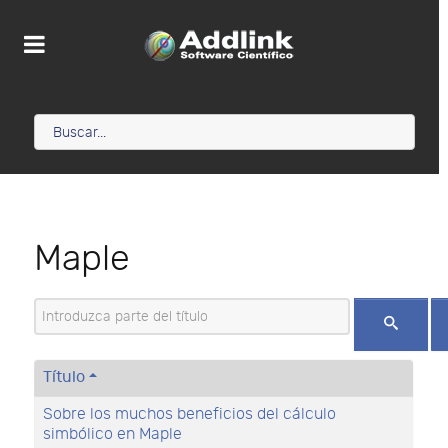
Maple
Introduzca parte del título
Título
Sobre los muchos beneficios del cálculo
simbólico en Maple