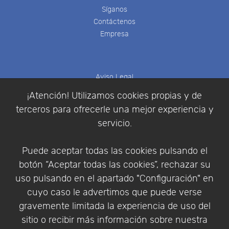
Síganos
Contáctenos
Empresa
Aviso Legal
Política de Cookies
¡Atención! Utilizamos cookies propias y de
Política de Privacidad
terceros para ofrecerle una mejor experiencia y
Condiciones de compra
servicio.
Identificarse
Registrarse
Puede aceptar todas las cookies pulsando el
botón “Aceptar todas las cookies”, rechazar su
uso pulsando en el apartado "Configuración" en
cuyo caso le advertimos que puede verse
Empresa
|
Aviso Legal
|
Política de Privacidad
|
gravemente limitada la experiencia de uso del
Política de Cookies
sitio o recibir más información sobre nuestra