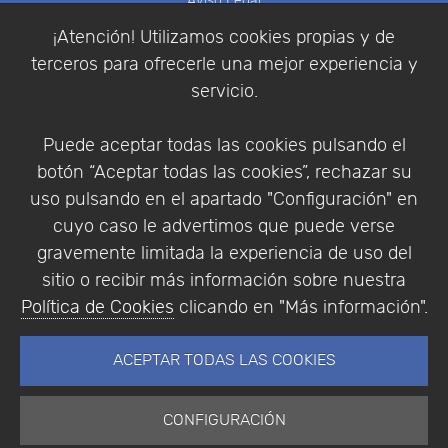
Aviso Legal
Política de Cookies
¡Atención! Utilizamos cookies propias y de
Política de Privacidad
terceros para ofrecerle una mejor experiencia y
Condiciones de compra
servicio.
Identificarse
Registrarse
Puede aceptar todas las cookies pulsando el
botón “Aceptar todas las cookies”, rechazar su
uso pulsando en el apartado "Configuración" en
cuyo caso le advertimos que puede verse
Empresa
|
Aviso Legal
|
Política de Privacidad
|
gravemente limitada la experiencia de uso del
Política de Cookies
sitio o recibir más información sobre nuestra
© Copyright 1994 - 2026. Addlink Software
Política de Cookies
clicando en "Más información".
Científico, S.L.
Distribuidor de soluciones software para España y
ACEPTAR TODAS LAS COOKIES
Portugal.
CONFIGURACIÓN