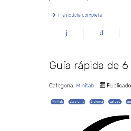
Ir a noticia completa
Guía rápida de 6
Categoría:
Minitab
Publicado
Minitab
six sigma
6 sigma
calidad
gu