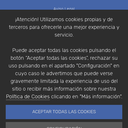
Aviso Legal
Política de Cookies
¡Atención! Utilizamos cookies propias y de
Política de Privacidad
terceros para ofrecerle una mejor experiencia y
Condiciones de compra
servicio.
Identificarse
Registrarse
Puede aceptar todas las cookies pulsando el
botón “Aceptar todas las cookies”, rechazar su
uso pulsando en el apartado "Configuración" en
cuyo caso le advertimos que puede verse
Empresa
|
Aviso Legal
|
Política de Privacidad
|
gravemente limitada la experiencia de uso del
Política de Cookies
sitio o recibir más información sobre nuestra
© Copyright 1994 - 2026. Addlink Software
Política de Cookies
clicando en "Más información".
Científico, S.L.
Distribuidor de soluciones software para España y
ACEPTAR TODAS LAS COOKIES
Portugal.