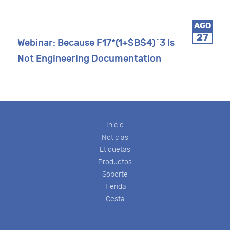
AGO
27
Webinar: Because F17*(1+$B$4)^3 Is
Not Engineering Documentation
Inicio
Noticias
Etiquetas
Productos
Soporte
Tienda
Cesta