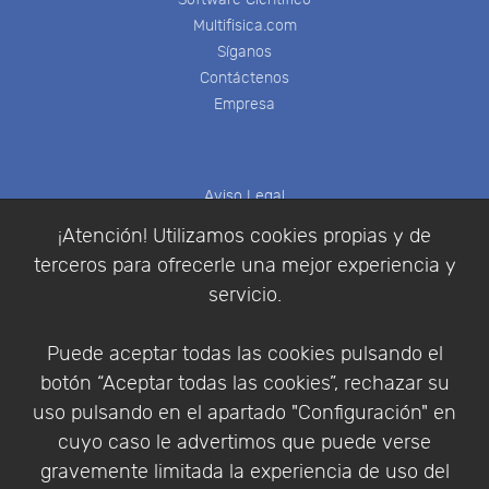
Multifisica.com
Síganos
Contáctenos
Empresa
Aviso Legal
Política de Cookies
¡Atención! Utilizamos cookies propias y de
Política de Privacidad
terceros para ofrecerle una mejor experiencia y
Condiciones de compra
servicio.
Identificarse
Registrarse
Puede aceptar todas las cookies pulsando el
botón “Aceptar todas las cookies”, rechazar su
uso pulsando en el apartado "Configuración" en
cuyo caso le advertimos que puede verse
Empresa
|
Aviso Legal
|
Política de Privacidad
|
gravemente limitada la experiencia de uso del