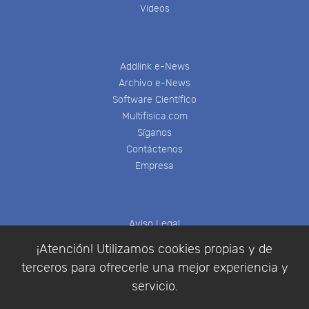
Videos
Addlink e-News
Archivo e-News
Software Científico
Multifisica.com
Síganos
Contáctenos
Empresa
Aviso Legal
Política de Cookies
¡Atención! Utilizamos cookies propias y de
Política de Privacidad
terceros para ofrecerle una mejor experiencia y
Condiciones de compra
servicio.
Identificarse
Registrarse