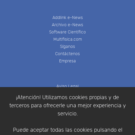
Addlink e-News
Archivo e-News
Software Científico
Multifisica.com
Síganos
Contáctenos
Empresa
Aviso Legal
Política de Cookies
¡Atención! Utilizamos cookies propias y de
Política de Privacidad
terceros para ofrecerle una mejor experiencia y
Condiciones de compra
servicio.
Identificarse
Registrarse
Puede aceptar todas las cookies pulsando el