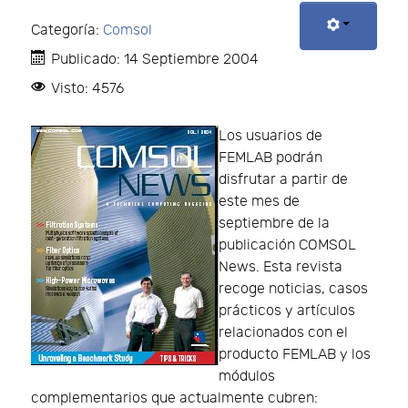
Categoría:
Comsol
Publicado: 14 Septiembre 2004
Visto: 4576
Los usuarios de
FEMLAB podrán
disfrutar a partir de
este mes de
septiembre de la
publicación COMSOL
News. Esta revista
recoge noticias, casos
prácticos y artículos
relacionados con el
producto FEMLAB y los
módulos
complementarios que actualmente cubren: