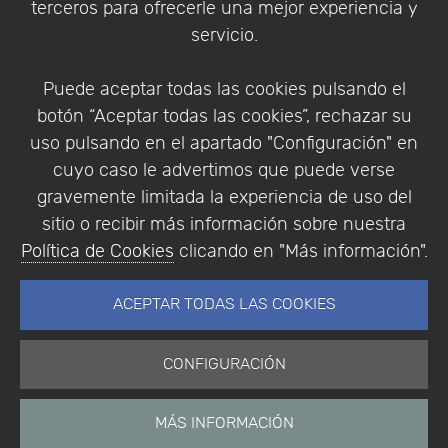
terceros para ofrecerle una mejor experiencia y
Condiciones de compra
servicio.
Identificarse
Registrarse
Puede aceptar todas las cookies pulsando el
botón “Aceptar todas las cookies”, rechazar su
uso pulsando en el apartado "Configuración" en
cuyo caso le advertimos que puede verse
Empresa
|
Aviso Legal
|
Política de Privacidad
|
gravemente limitada la experiencia de uso del
Política de Cookies
sitio o recibir más información sobre nuestra
© Copyright 1994 - 2026. Addlink Software
Política de Cookies
clicando en "Más información".
Científico, S.L.
Distribuidor de soluciones software para España y
ACEPTAR TODAS LAS COOKIES
Portugal.
CONFIGURACIÓN
MÁS INFORMACIÓN