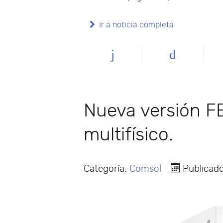
Ir a noticia completa
Nueva versión F
multifísico.
Categoría:
Comsol
Publicad