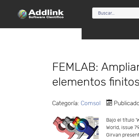
FEMLAB: Ampliand
elementos finito
Categoría:
Comsol
Publicad
Bajo el título
World, issue 7
Girvan present