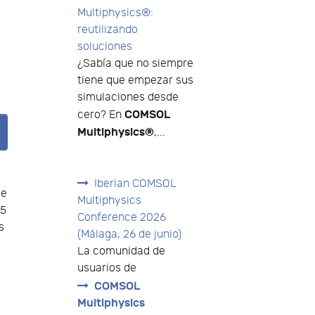
Multiphysics®:
reutilizando
soluciones
¿Sabía que no siempre
tiene que empezar sus
simulaciones desde
COMSOL
cero? En
Multiphysics®
,...
Iberian COMSOL
de
Multiphysics
15
Conference 2026
s
(Málaga, 26 de junio)
La comunidad de
usuarios de
COMSOL
Multiphysics