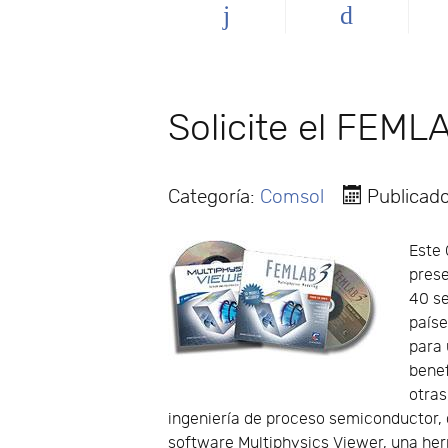
Solicite el FEM
Categoría:
Comsol
Publicad
Este 
prese
40 se
paíse
para 
benef
otras
ingeniería de proceso semiconductor, ci
software Multiphysics Viewer, una her