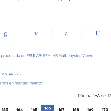
ostprocesado de FEMLAB: FEMLAB Multiphysics Viewer
ent y ANSYS
arios en mantenimiento
Página 166 de 1
166
163
164
165
167
168
169
170