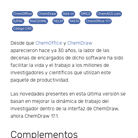
ChemOffice
ChemDraw
Add-in
SMILE
ChemACX.com
IUPAC
MolCDXML
HELM
FASTA
ChemOffice 17.1
Código CAS
Desde que
ChemOffice
y
ChemDraw
aparecieron hace ya 30 años, la labor de las
decenas de encargados de dicho software ha sido
facilitar la vida y el trabajo a los millones de
investigadores y científicos que utilizan este
paquete de productividad.
Las novedades presentes en esta última versión se
basan en mejorar la dinámica de trabajo del
investigador dentro de la interfaz de ChemDraw,
ahora ChemDraw 17.1.
Complementos