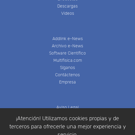
Descargas
Videos
Addlink e-News
Archivo e-News
Software Científico
Multifisica.com
Síganos
Contáctenos
Empresa
Aviso Legal
Política de Cookies
¡Atención! Utilizamos cookies propias y de
Política de Privacidad
terceros para ofrecerle una mejor experiencia y
Condiciones de compra
servicio.