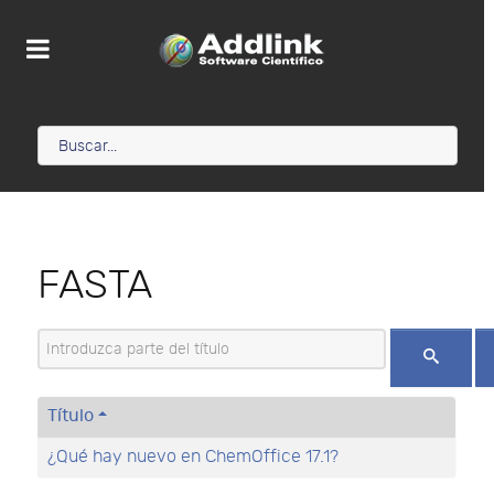
FASTA
Introduzca parte del título
Título
¿Qué hay nuevo en ChemOffice 17.1?