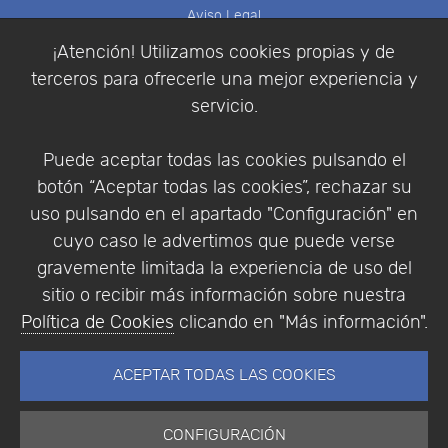
Aviso Legal
Política de Cookies
¡Atención! Utilizamos cookies propias y de
Política de Privacidad
terceros para ofrecerle una mejor experiencia y
Condiciones de compra
servicio.
Identificarse
Registrarse
Puede aceptar todas las cookies pulsando el
botón “Aceptar todas las cookies”, rechazar su
uso pulsando en el apartado "Configuración" en
cuyo caso le advertimos que puede verse
Empresa
|
Aviso Legal
|
Política de Privacidad
|
gravemente limitada la experiencia de uso del
Política de Cookies
sitio o recibir más información sobre nuestra
© Copyright 1994 - 2026. Addlink Software
Política de Cookies
clicando en "Más información".
Científico, S.L.
Distribuidor de soluciones software para España y
ACEPTAR TODAS LAS COOKIES
Portugal.
CONFIGURACIÓN