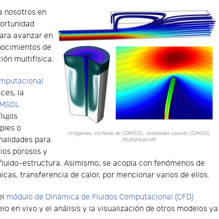
a nosotros en
portunidad
para avanzar en
nocimientos de
ión multifísica.
omputacional
ces, la
MSOL
flujos
ples o
Imágenes, cortesía de COMSOL, realizadas usando COMSOL
nalidades para
Multiphysics®
dios porosos y
n fluido-estructura. Asimismo, se acopla con fenómenos de
cas, transferencia de calor, por mencionar varios de ellos.
el
módulo de Dinámica de Fluidos Computacional (CFD)
o en vivo y el análisis y la visualización de otros modelos ya