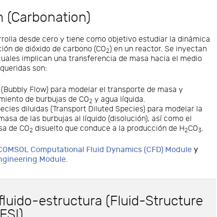
 (Carbonation)
rolla desde cero y tiene como objetivo estudiar la dinámica
ución de dióxido de carbono (CO
) en un reactor. Se inyectan
2
cuales implican una transferencia de masa hacia el medio
requeridas son:
 (Bubbly Flow) para modelar el transporte de masa y
miento de burbujas de CO
y agua líquida.
2
ecies diluidas (Transport Diluted Species) para modelar la
asa de las burbujas al líquido (disolución), así como el
sa de CO
disuelto que conduce a la producción de H
CO
.
2
2
3
COMSOL Computational Fluid Dynamics (CFD) Module
y
ngineering Module
.
fluido-estructura (Fluid-Structure
 FSI)