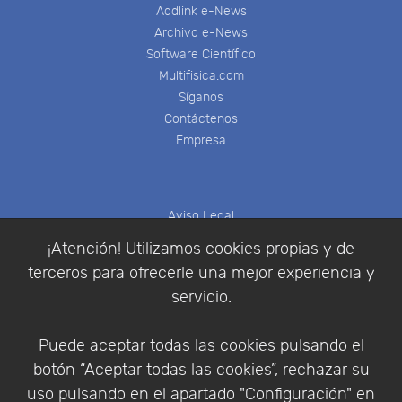
Addlink e-News
Archivo e-News
Software Científico
Multifisica.com
Síganos
Contáctenos
Empresa
Aviso Legal
Política de Cookies
¡Atención! Utilizamos cookies propias y de
Política de Privacidad
terceros para ofrecerle una mejor experiencia y
Condiciones de compra
servicio.
Identificarse
Registrarse
Puede aceptar todas las cookies pulsando el
botón “Aceptar todas las cookies”, rechazar su
uso pulsando en el apartado "Configuración" en