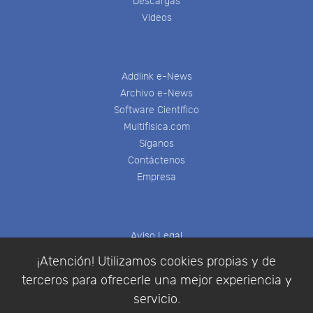
Descargas
Videos
Addlink e-News
Archivo e-News
Software Científico
Multifisica.com
Síganos
Contáctenos
Empresa
Aviso Legal
Política de Cookies
¡Atención! Utilizamos cookies propias y de
Política de Privacidad
terceros para ofrecerle una mejor experiencia y
Condiciones de compra
servicio.
Identificarse