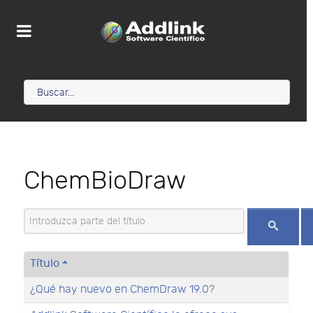
ChemBioDraw
Introduzca parte del título
Título
¿Qué hay nuevo en ChemDraw 19.0?