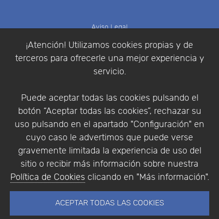
Aviso Legal
Política de Cookies
¡Atención! Utilizamos cookies propias y de
Política de Privacidad
terceros para ofrecerle una mejor experiencia y
Condiciones de compra
servicio.
Identificarse
Registrarse
Puede aceptar todas las cookies pulsando el
botón “Aceptar todas las cookies”, rechazar su
uso pulsando en el apartado "Configuración" en
cuyo caso le advertimos que puede verse
Empresa
|
Aviso Legal
|
Política de Privacidad
|
gravemente limitada la experiencia de uso del
Política de Cookies
sitio o recibir más información sobre nuestra
© Copyright 1994 - 2026. Addlink Software
Política de Cookies
clicando en "Más información".
Científico, S.L.
Distribuidor de soluciones software para España y
ACEPTAR TODAS LAS COOKIES
Portugal.