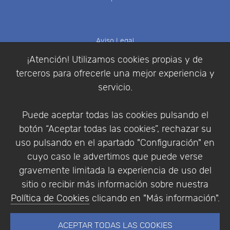
Aviso Legal
Política de Cookies
¡Atención! Utilizamos cookies propias y de
Política de Privacidad
terceros para ofrecerle una mejor experiencia y
Condiciones de compra
servicio.
Identificarse
Registrarse
Puede aceptar todas las cookies pulsando el
botón “Aceptar todas las cookies”, rechazar su
uso pulsando en el apartado "Configuración" en
cuyo caso le advertimos que puede verse
Empresa
|
Aviso Legal
|
Política de Privacidad
|
gravemente limitada la experiencia de uso del
Política de Cookies
sitio o recibir más información sobre nuestra
© Copyright 1994 - 2026. Addlink Software
Política de Cookies
clicando en "Más información".
Científico, S.L.
Distribuidor de soluciones software para España y
ACEPTAR TODAS LAS COOKIES