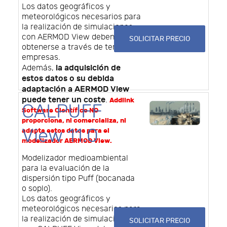
Los datos geográficos y
meteorológicos necesarios para
la realización de simulaciones
con AERMOD View deben
SOLICITAR PRECIO
obtenerse a través de terceras
empresas.
la adquisición de
Además,
estos datos o su debida
adaptación a AERMOD View
puede tener un coste
.
Addlink
CALPUFF
Software Científico NO
proporciona, ni comercializa, ni
View 11.0
adapta estos datos para el
modelizador AERMOD View.
Modelizador medioambiental
para la evaluación de la
dispersión tipo Puff (bocanada
o soplo).
Los datos geográficos y
meteorológicos necesarios para
la realización de simulaciones
SOLICITAR PRECIO