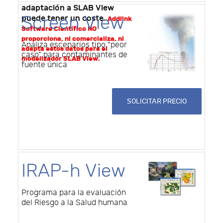
adaptación a SLAB View
Screen View
puede tener un coste
.
Addlink
Software Científico NO
proporciona, ni comercializa, ni
Analiza escenarios tipo “peor
adapta estos datos para el
caso” para contaminantes de
modelizador SLAB View.
fuente única
SOLICITAR PRECIO
IRAP-h View
Programa para la evaluación
del Riesgo a la Salud humana