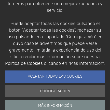
terceros para ofrecerle una mejor experiencia y
Condiciones de compra
servicio.
Identificarse
Registrarse
Puede aceptar todas las cookies pulsando el
botón “Aceptar todas las cookies”, rechazar su
uso pulsando en el apartado "Configuración" en
cuyo caso le advertimos que puede verse
Empresa
|
Aviso Legal
|
Política de Privacidad
|
gravemente limitada la experiencia de uso del
Política de Cookies
sitio o recibir más información sobre nuestra
© Copyright 1994 - 2026. Addlink Software
Política de Cookies
clicando en "Más información".
Científico, S.L.
Distribuidor de soluciones software para España y
ACEPTAR TODAS LAS COOKIES
Portugal.
CONFIGURACIÓN
MÁS INFORMACIÓN