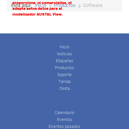
proporciona, ni comercializa, ni
Está aquí:
Inicio
Productos
Software
adapta estos datos para el
modelizador AUSTAL View.
Inicio
Noticias
Etiquetas
Productos
Soporte
Tienda
Cesta
Calendario
Eventos
Eventos pasados