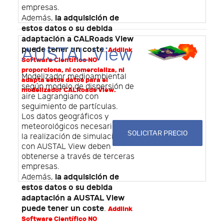
empresas.
la adquisición de
Además,
estos datos o su debida
adaptación a CALRoads View
AUSTAL View
puede tener un coste
.
Addlink
Software Científico NO
proporciona, ni comercializa, ni
Modelizador medioambiental
adapta estos datos para el
según modelo de dispersión de
modelizador CALRoads View.
aire Lagrangiano con
seguimiento de partículas.
Los datos geográficos y
meteorológicos necesarios para
SOLICITAR PRECIO
la realización de simulaciones
con AUSTAL View deben
obtenerse a través de terceras
empresas.
la adquisición de
Además,
estos datos o su debida
adaptación a AUSTAL View
puede tener un coste
.
Addlink
Software Científico NO