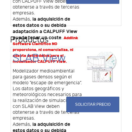
con CALPUFF View deben
obtenerse a través de terceras
empresas.
la adquisición de
Además,
estos datos o su debida
adaptación a CALPUFF View
puede tener un coste
.
Productos
Addlink
Software Científico NO
proporciona, ni comercializa, ni
SLAB View
adapta estos datos para el
modelizador CALPUFF View.
Modelizador medioambiental
para gases densos según el
modelo "escape de emergencia".
Los datos geográficos y
meteorológicos necesarios para
la realización de simulaciones
SOLICITAR PRECIO
con SLAB View deben
obtenerse a través de terceras
empresas.
la adquisición de
Además,
estos datos o su debida