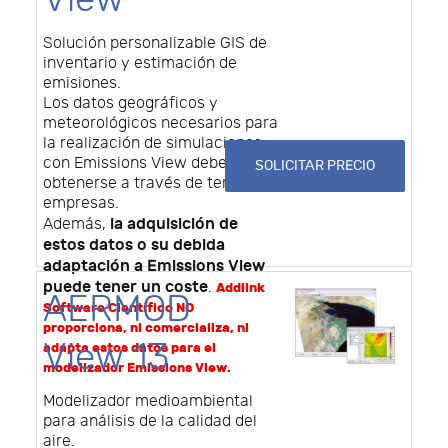
Solución personalizable GIS de
inventario y estimación de
emisiones.
Los datos geográficos y
meteorológicos necesarios para
la realización de simulaciones
con Emissions View deben
SOLICITAR PRECIO
obtenerse a través de terceras
empresas.
la adquisición de
Además,
estos datos o su debida
adaptación a Emissions View
puede tener un coste
.
Addlink
AERMOD
Software Científico NO
proporciona, ni comercializa, ni
View 13
adapta estos datos para el
modelizador Emissions View.
Modelizador medioambiental
para análisis de la calidad del
aire.