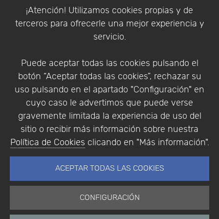
Política de Cookies
¡Atención! Utilizamos cookies propias y de
Política de Privacidad
terceros para ofrecerle una mejor experiencia y
Condiciones de compra
servicio.
Identificarse
Registrarse
Puede aceptar todas las cookies pulsando el
botón “Aceptar todas las cookies”, rechazar su
uso pulsando en el apartado "Configuración" en
cuyo caso le advertimos que puede verse
Empresa
|
Aviso Legal
|
Política de Privacidad
|
gravemente limitada la experiencia de uso del
Política de Cookies
sitio o recibir más información sobre nuestra
© Copyright 1994 - 2026. Addlink Software
Política de Cookies
clicando en "Más información".
Científico, S.L.
Distribuidor de soluciones software para España y
ACEPTAR TODAS LAS COOKIES
Portugal.
CONFIGURACIÓN