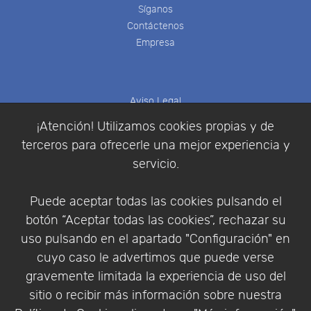
Síganos
Contáctenos
Empresa
Aviso Legal
Política de Cookies
¡Atención! Utilizamos cookies propias y de
Política de Privacidad
terceros para ofrecerle una mejor experiencia y
Condiciones de compra
servicio.
Identificarse
Registrarse
Puede aceptar todas las cookies pulsando el
botón “Aceptar todas las cookies”, rechazar su
uso pulsando en el apartado "Configuración" en
cuyo caso le advertimos que puede verse
Empresa
|
Aviso Legal
|
Política de Privacidad
|
gravemente limitada la experiencia de uso del
Política de Cookies
sitio o recibir más información sobre nuestra
© Copyright 1994 - 2026. Addlink Software