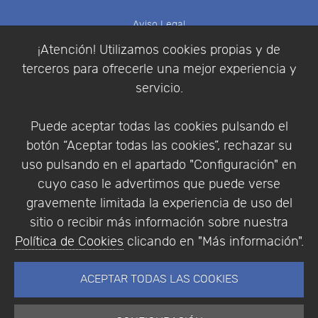
Aviso Legal
Política de Cookies
¡Atención! Utilizamos cookies propias y de
Política de Privacidad
terceros para ofrecerle una mejor experiencia y
Condiciones de compra
servicio.
Identificarse
Registrarse
Puede aceptar todas las cookies pulsando el
botón “Aceptar todas las cookies”, rechazar su
uso pulsando en el apartado "Configuración" en
cuyo caso le advertimos que puede verse
Empresa
|
Aviso Legal
|
Política de Privacidad
|
gravemente limitada la experiencia de uso del
Política de Cookies
sitio o recibir más información sobre nuestra
© Copyright 1994 - 2026. Addlink Software
Política de Cookies
clicando en "Más información".
Científico, S.L.
Distribuidor de soluciones software para España y
ACEPTAR TODAS LAS COOKIES
Portugal.