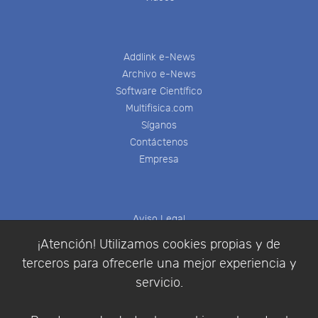
Addlink e-News
Archivo e-News
Software Científico
Multifisica.com
Síganos
Contáctenos
Empresa
Aviso Legal
Política de Cookies
¡Atención! Utilizamos cookies propias y de
Política de Privacidad
terceros para ofrecerle una mejor experiencia y
Condiciones de compra
servicio.
Identificarse
Registrarse