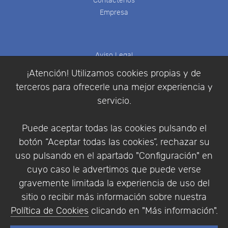
Contáctenos
Empresa
Aviso Legal
Política de Cookies
¡Atención! Utilizamos cookies propias y de
Política de Privacidad
terceros para ofrecerle una mejor experiencia y
Condiciones de compra
servicio.
Identificarse
Registrarse
Puede aceptar todas las cookies pulsando el
botón “Aceptar todas las cookies”, rechazar su
uso pulsando en el apartado "Configuración" en
cuyo caso le advertimos que puede verse
Empresa
|
Aviso Legal
|
Política de Privacidad
|
gravemente limitada la experiencia de uso del
Política de Cookies
sitio o recibir más información sobre nuestra
© Copyright 1994 - 2026. Addlink Software
Política de Cookies
clicando en "Más información".
Científico, S.L.