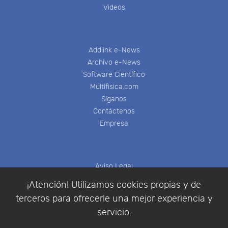
Videos
Addlink e-News
Archivo e-News
Software Científico
Multifisica.com
Síganos
Contáctenos
Empresa
Aviso Legal
Política de Cookies
¡Atención! Utilizamos cookies propias y de
Política de Privacidad
terceros para ofrecerle una mejor experiencia y
Condiciones de compra
servicio.
Identificarse
Registrarse