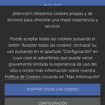
Aviso Legal
Política de Cookies
¡Atención! Utilizamos cookies propias y de
Política de Privacidad
terceros para ofrecerle una mejor experiencia y
Condiciones de compra
servicio.
Identificarse
Registrarse
Puede aceptar todas las cookies pulsando el
botón “Aceptar todas las cookies”, rechazar su
uso pulsando en el apartado "Configuración" en
cuyo caso le advertimos que puede verse
Empresa
|
Aviso Legal
|
Política de Privacidad
|
gravemente limitada la experiencia de uso del
Política de Cookies
sitio o recibir más información sobre nuestra
© Copyright 1994 - 2026. Addlink Software
Política de Cookies
clicando en "Más información".
Científico, S.L.
Distribuidor de soluciones software para España y
ACEPTAR TODAS LAS COOKIES
Portugal.
CONFIGURACIÓN