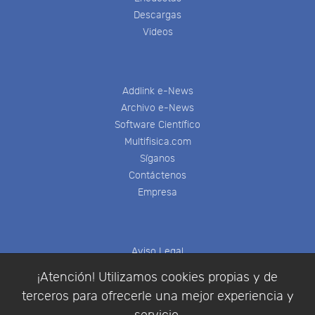
Descargas
Videos
Addlink e-News
Archivo e-News
Software Científico
Multifisica.com
Síganos
Contáctenos
Empresa
Aviso Legal
Política de Cookies
¡Atención! Utilizamos cookies propias y de
Política de Privacidad
terceros para ofrecerle una mejor experiencia y
Condiciones de compra