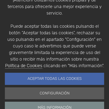
¡Atención! Utilizamos cookies propias y de
Política de Privacidad
terceros para ofrecerle una mejor experiencia y
Condiciones de compra
servicio.
Identificarse
Registrarse
Puede aceptar todas las cookies pulsando el
botón “Aceptar todas las cookies”, rechazar su
uso pulsando en el apartado "Configuración" en
cuyo caso le advertimos que puede verse
Empresa
|
Aviso Legal
|
Política de Privacidad
|
gravemente limitada la experiencia de uso del
Política de Cookies
sitio o recibir más información sobre nuestra
© Copyright 1994 - 2026. Addlink Software
Política de Cookies
clicando en "Más información".
Científico, S.L.
Distribuidor de soluciones software para España y
ACEPTAR TODAS LAS COOKIES
Portugal.
CONFIGURACIÓN
MÁS INFORMACIÓN