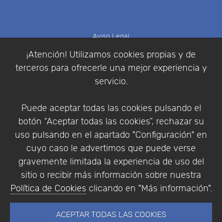
Aviso Legal
Política de Cookies
¡Atención! Utilizamos cookies propias y de
Política de Privacidad
terceros para ofrecerle una mejor experiencia y
Condiciones de compra
servicio.
Identificarse
Registrarse
Puede aceptar todas las cookies pulsando el
botón “Aceptar todas las cookies”, rechazar su
uso pulsando en el apartado "Configuración" en
cuyo caso le advertimos que puede verse
Empresa
|
Aviso Legal
|
Política de Privacidad
|
gravemente limitada la experiencia de uso del
Política de Cookies
sitio o recibir más información sobre nuestra
© Copyright 1994 - 2026. Addlink Software
Política de Cookies
clicando en "Más información".
Científico, S.L.
Distribuidor de soluciones software para España y
ACEPTAR TODAS LAS COOKIES
Portugal.