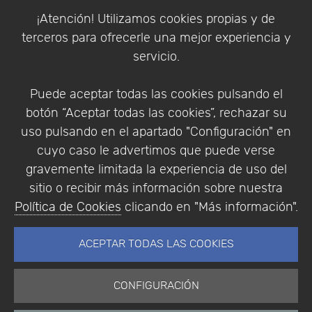
Política de Cookies
¡Atención! Utilizamos cookies propias y de
Política de Privacidad
terceros para ofrecerle una mejor experiencia y
Condiciones de compra
servicio.
Identificarse
Registrarse
Puede aceptar todas las cookies pulsando el
botón “Aceptar todas las cookies”, rechazar su
uso pulsando en el apartado "Configuración" en
cuyo caso le advertimos que puede verse
Empresa
|
Aviso Legal
|
Política de Privacidad
|
gravemente limitada la experiencia de uso del
Política de Cookies
sitio o recibir más información sobre nuestra
© Copyright 1994 - 2026. Addlink Software
Política de Cookies
clicando en "Más información".
Científico, S.L.
Distribuidor de soluciones software para España y
ACEPTAR TODAS LAS COOKIES
Portugal.
CONFIGURACIÓN