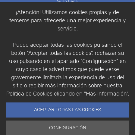
Aviso Legal
Política de Cookies
¡Atención! Utilizamos cookies propias y de
Política de Privacidad
terceros para ofrecerle una mejor experiencia y
Condiciones de compra
servicio.
Identificarse
Registrarse
Puede aceptar todas las cookies pulsando el
botón “Aceptar todas las cookies”, rechazar su
uso pulsando en el apartado "Configuración" en
cuyo caso le advertimos que puede verse
Empresa
|
Aviso Legal
|
Política de Privacidad
|
gravemente limitada la experiencia de uso del
Política de Cookies
sitio o recibir más información sobre nuestra
© Copyright 1994 - 2026. Addlink Software
Política de Cookies
clicando en "Más información".
Científico, S.L.
Distribuidor de soluciones software para España y
ACEPTAR TODAS LAS COOKIES
Portugal.
CONFIGURACIÓN