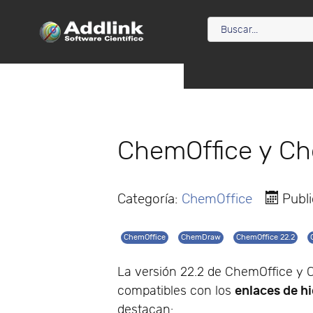
ChemOffice y C
Categoría:
ChemOffice
Publ
ChemOffice
ChemDraw
ChemOffice 22.2
La versión 22.2 de ChemOffice y
enlaces de h
compatibles con los
destacan: