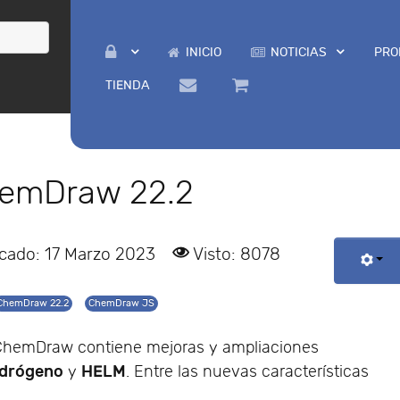
INICIO
NOTICIAS
PRO
TIENDA
hemDraw 22.2
icado: 17 Marzo 2023
Visto: 8078
ChemDraw 22.2
ChemDraw JS
 ChemDraw contiene mejoras y ampliaciones
idrógeno
HELM
y
. Entre las nuevas características