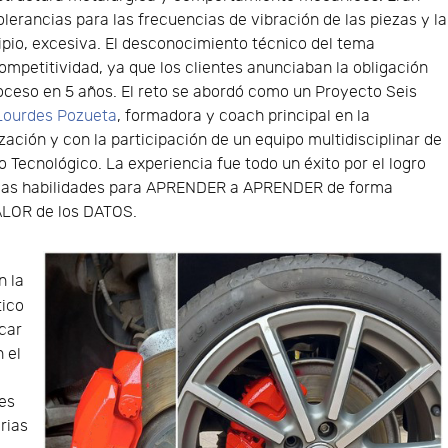
erancias para las frecuencias de vibración de las piezas y la
cipio, excesiva. El desconocimiento técnico del tema
ompetitividad, ya que los clientes anunciaban la obligación
oceso en 5 años. El reto se abordó como un Proyecto Seis
Lourdes Pozueta
, formadora y coach principal en la
ación y con la participación de un equipo multidisciplinar de
o Tecnológico. La experiencia fue todo un éxito por el logro
uevas habilidades para APRENDER a APRENDER de forma
VALOR de los DATOS.
n la
tico
icar
 el
nes
rias