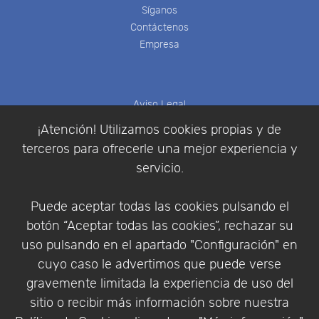
Síganos
Contáctenos
Empresa
Aviso Legal
Política de Cookies
¡Atención! Utilizamos cookies propias y de
Política de Privacidad
terceros para ofrecerle una mejor experiencia y
Condiciones de compra
servicio.
Identificarse
Registrarse
Puede aceptar todas las cookies pulsando el
botón “Aceptar todas las cookies”, rechazar su
uso pulsando en el apartado "Configuración" en
cuyo caso le advertimos que puede verse
Empresa
|
Aviso Legal
|
Política de Privacidad
|
gravemente limitada la experiencia de uso del
Política de Cookies
sitio o recibir más información sobre nuestra
© Copyright 1994 - 2026. Addlink Software