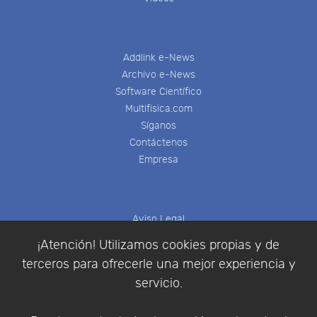
Addlink e-News
Archivo e-News
Software Científico
Multifisica.com
Síganos
Contáctenos
Empresa
Aviso Legal
Política de Cookies
¡Atención! Utilizamos cookies propias y de
Política de Privacidad
terceros para ofrecerle una mejor experiencia y
Condiciones de compra
servicio.
Identificarse
Registrarse