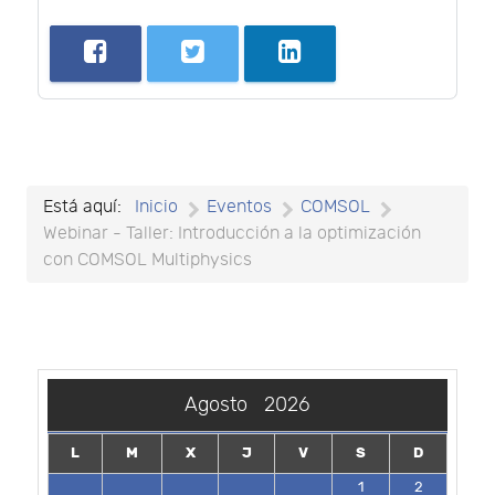
Está aquí:
Inicio
Eventos
COMSOL
Webinar - Taller: Introducción a la optimización
con COMSOL Multiphysics
Agosto
2026
L
M
X
J
V
S
D
1
2