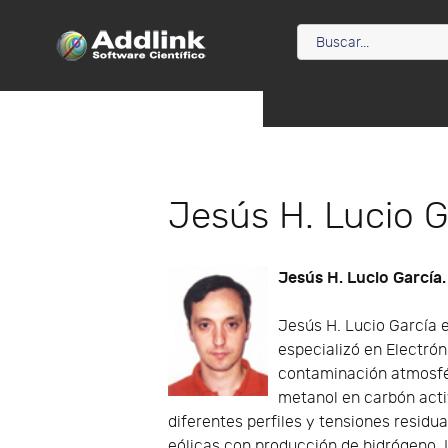
Jesús H. Lucio G
Jesús H. Lucio García.
Jesús H. Lucio García e
especializó en Electró
contaminación atmosfér
metanol en carbón acti
diferentes perfiles y tensiones residu
eólicas con producción de hidrógeno. 