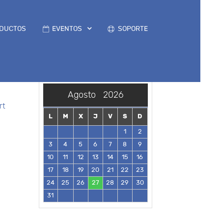
DUCTOS
EVENTOS
SOPORTE
Agosto
2026
rt
L
M
X
J
V
S
D
1
2
3
4
5
6
7
8
9
10
11
12
13
14
15
16
17
18
19
20
21
22
23
24
25
26
27
28
29
30
31