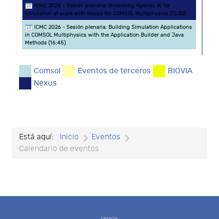
ICMC 2026 - Sesión plenaria: Unlocking Agentic AI for
simulation at scale with Nexus for COMSOL Multiphysics (
12:30
)
ICMC 2026 - Sesión plenaria: Building Simulation Applications
in COMSOL Multiphysics with the Application Builder and Java
Methods (
16:45
)
Comsol
Eventos de terceros
BIOVIA
Nexus
Está aquí:
Inicio
Eventos
Calendario de eventos