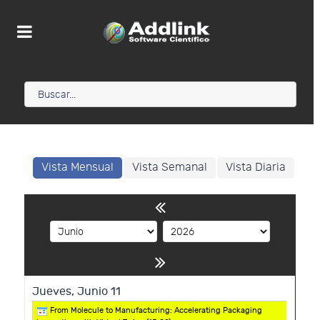
Vista Mensual
Vista Semanal
Vista Diaria
Jueves,
Junio
11
From Molecule to Manufacturing: Accelerating Packaging