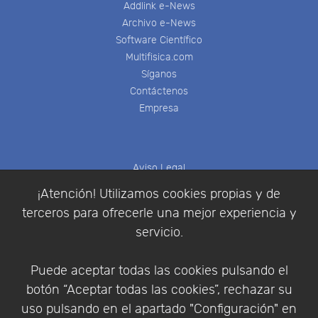
Addlink e-News
Archivo e-News
Software Científico
Multifisica.com
Síganos
Contáctenos
Empresa
Aviso Legal
Política de Cookies
¡Atención! Utilizamos cookies propias y de
Política de Privacidad
terceros para ofrecerle una mejor experiencia y
Condiciones de compra
servicio.
Identificarse
Registrarse
Puede aceptar todas las cookies pulsando el
botón “Aceptar todas las cookies”, rechazar su
uso pulsando en el apartado "Configuración" en