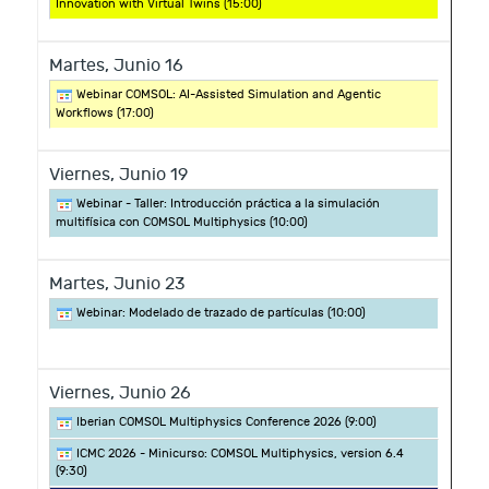
Innovation with Virtual Twins (
15:00
)
Martes,
Junio
16
Webinar COMSOL: AI-Assisted Simulation and Agentic
Workflows (
17:00
)
Viernes,
Junio
19
Webinar - Taller: Introducción práctica a la simulación
multifísica con COMSOL Multiphysics (
10:00
)
Martes,
Junio
23
Webinar: Modelado de trazado de partículas (
10:00
)
Viernes,
Junio
26
Iberian COMSOL Multiphysics Conference 2026 (
9:00
)
ICMC 2026 - Minicurso: COMSOL Multiphysics, version 6.4
(
9:30
)