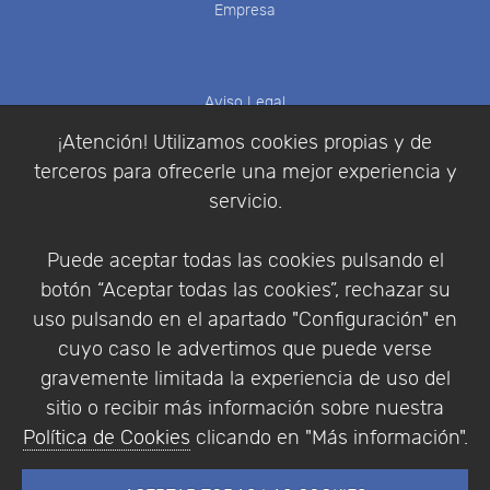
Empresa
Aviso Legal
Política de Cookies
¡Atención! Utilizamos cookies propias y de
Política de Privacidad
terceros para ofrecerle una mejor experiencia y
Condiciones de compra
servicio.
Identificarse
Registrarse
Puede aceptar todas las cookies pulsando el
botón “Aceptar todas las cookies”, rechazar su
uso pulsando en el apartado "Configuración" en
cuyo caso le advertimos que puede verse
Empresa
|
Aviso Legal
|
Política de Privacidad
|
gravemente limitada la experiencia de uso del
Política de Cookies
sitio o recibir más información sobre nuestra
© Copyright 1994 - 2026. Addlink Software
Política de Cookies
clicando en "Más información".
Científico, S.L.
Distribuidor de soluciones software para España y