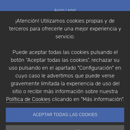
Aviso Legal
Política de Cookies
¡Atención! Utilizamos cookies propias y de
Política de Privacidad
terceros para ofrecerle una mejor experiencia y
Condiciones de compra
servicio.
Identificarse
Registrarse
Puede aceptar todas las cookies pulsando el
botón “Aceptar todas las cookies”, rechazar su
uso pulsando en el apartado "Configuración" en
cuyo caso le advertimos que puede verse
Empresa
|
Aviso Legal
|
Política de Privacidad
|
gravemente limitada la experiencia de uso del
Política de Cookies
sitio o recibir más información sobre nuestra
© Copyright 1994 - 2026. Addlink Software
Política de Cookies
clicando en "Más información".
Científico, S.L.
Distribuidor de soluciones software para España y
ACEPTAR TODAS LAS COOKIES
Portugal.