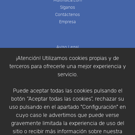
Multifisica.com
Síganos
Contáctenos
Empresa
Aviso Legal
Política de Cookies
¡Atención! Utilizamos cookies propias y de
Política de Privacidad
terceros para ofrecerle una mejor experiencia y
Condiciones de compra
servicio.
Identificarse
Registrarse
Puede aceptar todas las cookies pulsando el
botón “Aceptar todas las cookies”, rechazar su
uso pulsando en el apartado "Configuración" en
cuyo caso le advertimos que puede verse
Empresa
|
Aviso Legal
|
Política de Privacidad
|
gravemente limitada la experiencia de uso del
Política de Cookies
sitio o recibir más información sobre nuestra