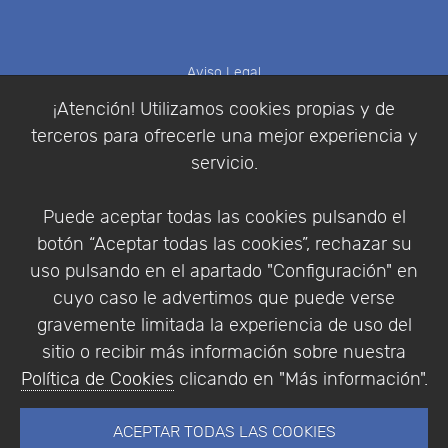
Aviso Legal
Política de Cookies
¡Atención! Utilizamos cookies propias y de
Política de Privacidad
terceros para ofrecerle una mejor experiencia y
Condiciones de compra
servicio.
Identificarse
Registrarse
Puede aceptar todas las cookies pulsando el
botón “Aceptar todas las cookies”, rechazar su
uso pulsando en el apartado "Configuración" en
cuyo caso le advertimos que puede verse
Empresa
|
Aviso Legal
|
Política de Privacidad
|
gravemente limitada la experiencia de uso del
Política de Cookies
sitio o recibir más información sobre nuestra
© Copyright 1994 - 2026. Addlink Software
Política de Cookies
clicando en "Más información".
Científico, S.L.
Distribuidor de soluciones software para España y
ACEPTAR TODAS LAS COOKIES
Portugal.