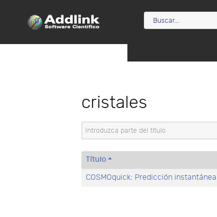
cristales
Introduzca parte del título
Título
COSMOquick: Predicción instantáne