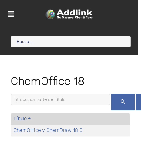
ChemOffice 18
Introduzca parte del título
Título
ChemOffice y ChemDraw 18.0