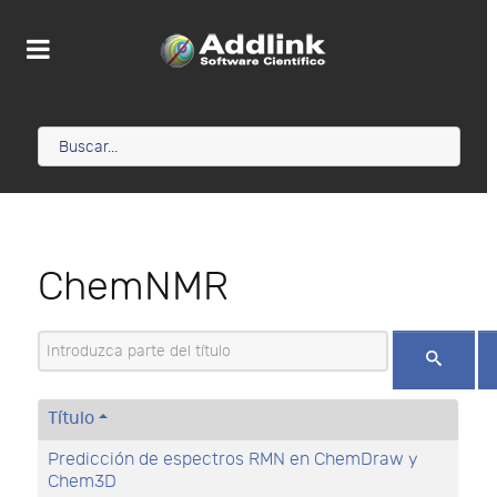
ChemNMR
Introduzca parte del título
Título
Predicción de espectros RMN en ChemDraw y
Chem3D