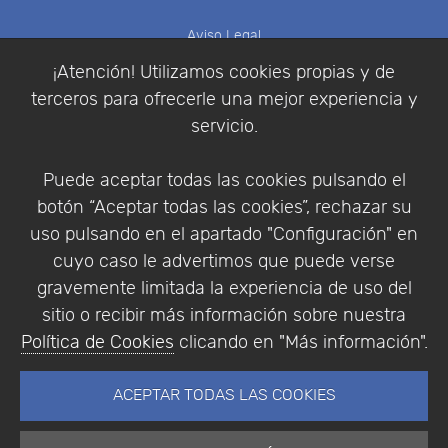
Aviso Legal
Política de Cookies
¡Atención! Utilizamos cookies propias y de
Política de Privacidad
terceros para ofrecerle una mejor experiencia y
Condiciones de compra
servicio.
Identificarse
Registrarse
Puede aceptar todas las cookies pulsando el
botón “Aceptar todas las cookies”, rechazar su
uso pulsando en el apartado "Configuración" en
cuyo caso le advertimos que puede verse
Empresa
|
Aviso Legal
|
Política de Privacidad
|
gravemente limitada la experiencia de uso del
Política de Cookies
sitio o recibir más información sobre nuestra
© Copyright 1994 - 2026. Addlink Software
Política de Cookies
clicando en "Más información".
Científico, S.L.
Distribuidor de soluciones software para España y
ACEPTAR TODAS LAS COOKIES
Portugal.