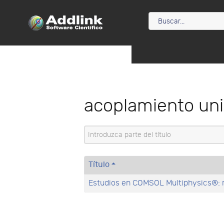
acoplamiento uni
Introduzca parte del título
Título
Estudios en COMSOL Multiphysics®: r